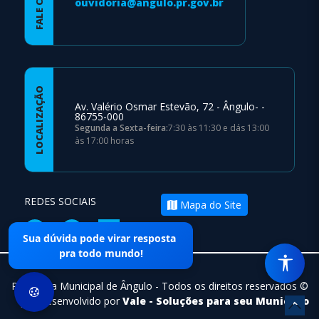
ouvidoria@angulo.pr.gov.br
LOCALIZAÇÃO
Av. Valério Osmar Estevão, 72 - Ângulo- -
86755-000
Segunda a Sexta-feira:
7:30 às 11:30 e dás 13:00
às 17:00 horas
REDES SOCIAIS
Mapa do Site
Sua dúvida pode virar resposta
pra todo mundo!
Prefeitura Municipal de Ângulo - Todos os direitos reservados ©
|
Desenvolvido por
Vale - Soluções para seu Municipio