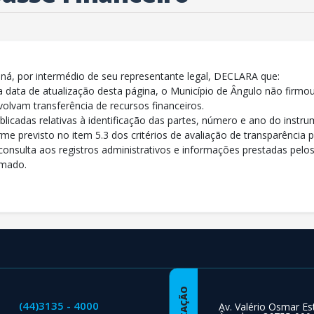
aná, por intermédio de seu representante legal, DECLARA que:
a data de atualização desta página, o Município de Ângulo não firm
olvam transferência de recursos financeiros.
icadas relativas à identificação das partes, número e ano do instrum
me previsto no item 5.3 dos critérios de avaliação de transparência p
consulta aos registros administrativos e informações prestadas pel
rmado.
(44)3135 - 4000
Av. Valério Osmar Es