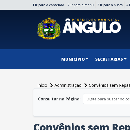
1 Ir para o conteúdo
2 Ir para o menu
3 Ir para a busca
4 
conteúdo do menu
MUNICÍPIO
SECRETARIAS
Início
Administração
Convênios sem Repas
conteúdo principal
Consultar na Página:
Convênios sem Rep