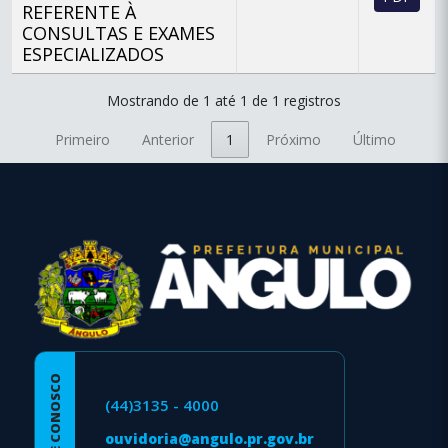
REFERENTE À
CONSULTAS E EXAMES
ESPECIALIZADOS
Mostrando de 1 até 1 de 1 registros
Primeiro
Anterior
1
Próximo
Último
conteúdo
rodapé
FALE CONOSCO
(44)3135 - 4000
ouvidoria@angulo.pr.gov.br