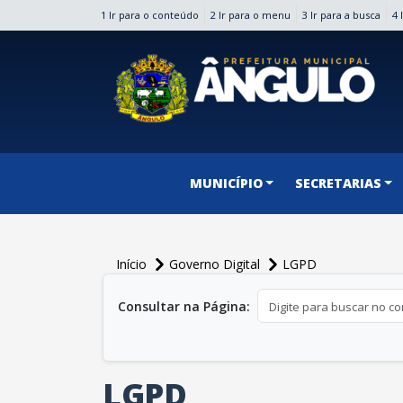
1 Ir para o conteúdo
2 Ir para o menu
3 Ir para a busca
4 
conteúdo do menu
MUNICÍPIO
SECRETARIAS
Início
Governo Digital
LGPD
conteúdo principal
Consultar na Página:
LGPD