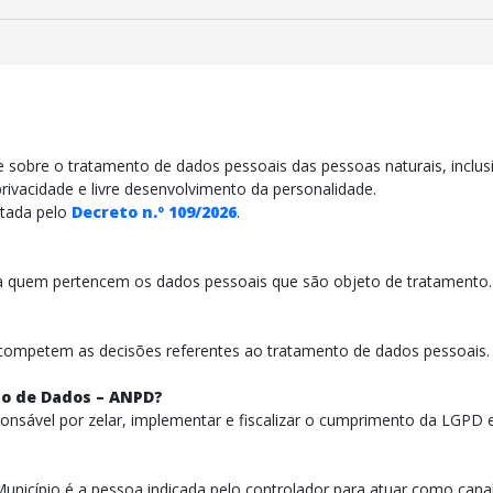
sobre o tratamento de dados pessoais das pessoas naturais, inclusi
privacidade e livre desenvolvimento da personalidade.
ntada pelo
Decreto n.º 109/2026
.
l a quem pertencem os dados pessoais que são objeto de tratamento.
 competem as decisões referentes ao tratamento de dados pessoais.
ão de Dados – ANPD?
nsável por zelar, implementar e fiscalizar o cumprimento da LGPD em
nicípio é a pessoa indicada pelo controlador para atuar como cana