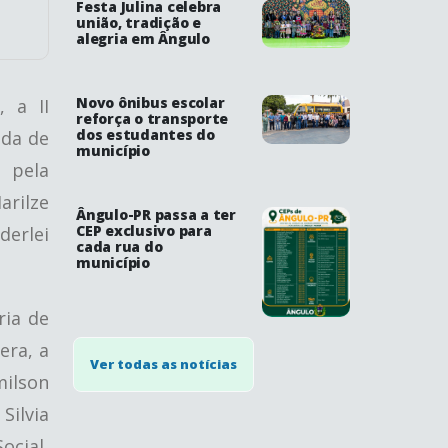
Festa Julina celebra
união, tradição e
alegria em Ângulo
Novo ônibus escolar
, a II
reforça o transporte
dos estudantes do
ida de
município
 pela
arilze
Ângulo-PR passa a ter
CEP exclusivo para
erlei
cada rua do
município
ria de
era, a
Ver todas as notícias
milson
Silvia
ocial,