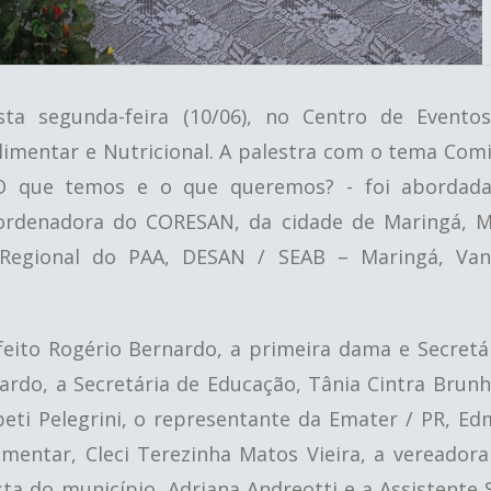
sta segunda-feira (10/06), no Centro de Eventos
limentar e Nutricional. A palestra com o tema Com
 que temos e o que queremos? - foi abordada
rdenadora do CORESAN, da cidade de Maringá, M
Regional do PAA, DESAN / SEAB – Maringá, Vand
eito Rogério Bernardo, a primeira dama e Secretá
ardo, a Secretária de Educação, Tânia Cintra Brunh
abeti Pelegrini, o representante da Emater / PR, Ed
mentar, Cleci Terezinha Matos Vieira, a vereadora 
ta do município, Adriana Andreotti e a Assistente S