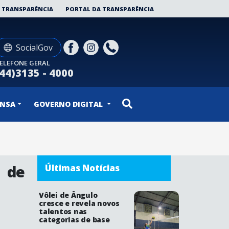
 TRANSPARÊNCIA
PORTAL DA TRANSPARÊNCIA
SocialGov
ELEFONE GERAL
(44)3135 - 4000
ENSA
GOVERNO DIGITAL
 de
Últimas Notícias
Vôlei de Ângulo
cresce e revela novos
talentos nas
categorias de base