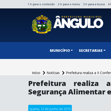
1 Ir para o conteúdo
2 Ir para o menu
3 Ir para a busca
4 
conteúdo do menu
MUNICÍPIO
SECRETARIAS
Início
Notícias
Prefeitura realiza a II Conf
conteúdo
Prefeitura realiza 
principal
Segurança Alimentar e
quarta, 12 de junho de 2019