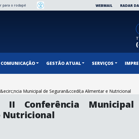
Ir para o rodapé
WEBMAIL
RADAR DA
T
COMUNICAÇÃO
GESTÃO ATUAL
SERVIÇOS
IMPR
er&ecirc;ncia Municipal de Seguran&ccedil;a Alimentar e Nutricional
a II Conferência Municipal
 Nutricional