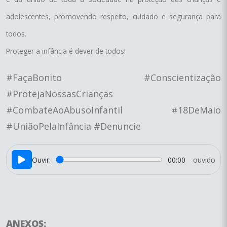
adolescentes, promovendo respeito, cuidado e segurança para
todos.
Proteger a infância é dever de todos!
#FaçaBonito #Conscientização
#ProtejaNossasCrianças
#CombateAoAbusoInfantil #18DeMaio
#UniãoPelaInfância #Denuncie
Ouvir:
00:00
ouvido
ANEXOS: