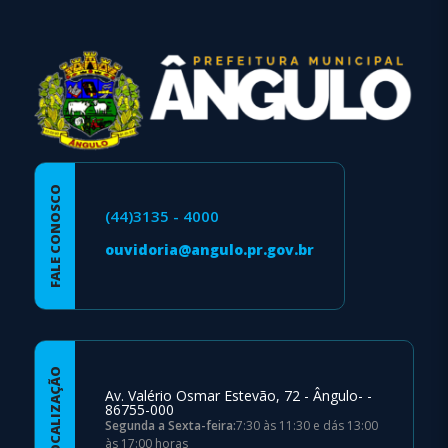
rodapé
FALE CONOSCO
(44)3135 - 4000
ouvidoria@angulo.pr.gov.br
LOCALIZAÇÃO
Av. Valério Osmar Estevão, 72 - Ângulo- -
86755-000
Segunda a Sexta-feira:
7:30 às 11:30 e dás 13:00
às 17:00 horas